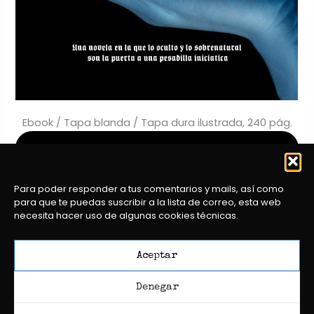
Ebook / Tapa blanda / Tapa dura ilustrada, 240 pág.
COMPRAR
Para poder responder a tus comentarios y mails, así como
para que te puedas suscribir a la lista de correo, esta web
necesita hacer uso de algunas cookies técnicas.
Aceptar
Copyright
© 2026 MIGUEL VARARTE
Denegar
Newsletter
Política de cookies (UE)