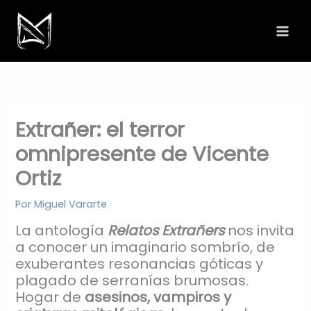
Ir
al
contenido
Extrañer: el terror
omnipresente de Vicente
Ortiz
Por
Miguel Vararte
La antología
Relatos Extrañers
nos invita
a conocer un imaginario sombrío, de
exuberantes resonancias góticas y
plagado de serranías brumosas.
Hogar de
asesinos, vampiros y