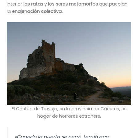
interior
las ratas
y los
seres metamorfos
que pueblan
la
enajenación colectiva.
El Castillo de Trevejo, en la provincia de Cáceres, es
hogar de horrores extrañers.
«Cuando la puerta se cerró, temió que