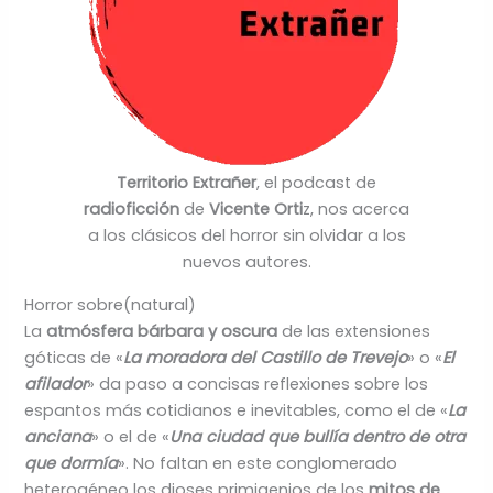
Territorio Extrañer
, el podcast de
radioficción
de
Vicente Orti
z, nos acerca
a los clásicos del horror sin olvidar a los
nuevos autores.
Horror sobre(natural)
La
atmósfera bárbara y oscura
de las extensiones
góticas de «
La moradora del Castillo de Trevejo
» o «
El
afilador
» da paso a concisas reflexiones sobre los
espantos más cotidianos e inevitables, como el de «
La
anciana
» o el de «
Una ciudad que bullía dentro de otra
que dormía
». No faltan en este conglomerado
heterogéneo los dioses primigenios de los
mitos de