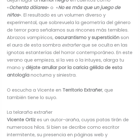
dejan lugar al
humor negro
en cuentos como
«
Ochenta dólares
» o «
No es más que un juego de
niños
». El resultado es un volumen diverso y
experimental, que sobrevuela la geometría del género
de terror para señalarnos sus rincones más temibles.
Abrazos vampíricos,
oscurantismo y superstición
son
el aura de esta sombra
extrañer
que se oculta en las
ignotas estanterías del horror contemporáneo. En este
verano que empieza, si la ves o la intuyes, alarga tu
mano y
déjate arrullar por la caricia gélida de esta
antología
nocturna y siniestra.
O escucha a Vicente en
Territorio Extrañer
, que
también tiene lo suyo.
La telaraña extrañer
Vicente Ortiz
es un autor-araña, cuyas patas tirán de
numerosos hilos. Si bien se decribe como escritor
intermitente, su presencia en páginas web y