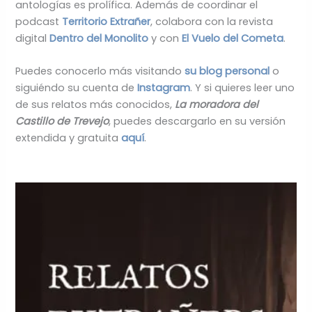
antologías es prolífica. Además de coordinar el
podcast
Territorio Extrañer
, colabora con la revista
digital
Dentro del Monolito
y con
El Vuelo del Cometa
.
Puedes conocerlo más visitando
su blog personal
o
siguiéndo su cuenta de
Instagram
. Y si quieres leer uno
de sus relatos más conocidos,
La moradora del
Castillo de Trevejo
, puedes descargarlo en su versión
extendida y gratuita
aquí
.