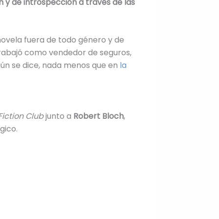
n y de introspección a través de las
a novela fuera de todo género y de
trabajó como vendedor de seguros,
egún se dice, nada menos que en
la
iction Club
junto a
Robert Bloch
,
gico.