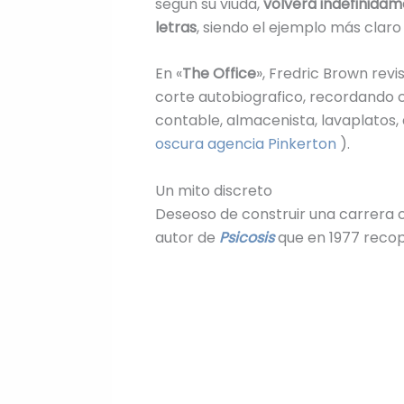
según su viuda,
volverá indefinidame
letras
, siendo el ejemplo más claro
En «
The Office
», Fredric Brown revi
corte autobiografico, recordando 
contable, almacenista, lavaplatos
oscura agencia Pinkerton
).
Un mito discreto
Deseoso de construir una carrera 
autor de
Psicosis
que en 1977 recop