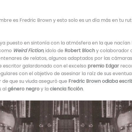
bre es Fredric Brown y esto solo es un día más en tu rut
ya puesto en sintonía con la atmósfera en la que nacían 
s como
Weird Fiction
, idolo de
Robert Bloch
y colaborador 
entenares de relatos, algunos adaptados por las cámara
te escritor galardonado con el excelso
premio Edgar
recor
gulares con el objetivo de asesinar la raíz de sus eventu
ar de que su viuda aseguró que
Fredric Brown odiaba escrib
s al
género negro
y la
ciencia ficción
.