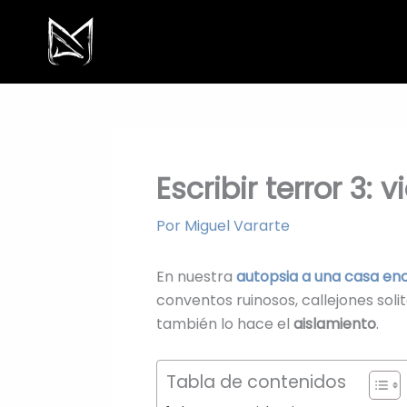
Ir
al
contenido
Escribir terror 3:
Por
Miguel Vararte
En nuestra
autopsia a una casa e
conventos ruinosos, callejones sol
también lo hace el
aislamiento
.
Tabla de contenidos