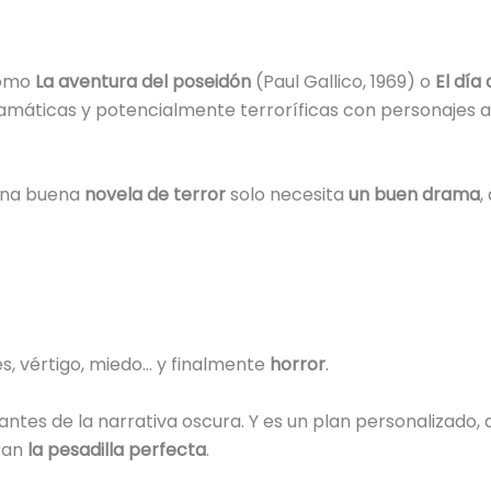
como
La aventura del poseidón
(Paul Gallico, 1969) o
El día 
amáticas y potencialmente terroríficas con personajes ai
una buena
novela de terror
solo necesita
un buen drama
,
rés, vértigo, miedo… y finalmente
horror
.
ntes de la narrativa oscura. Y es un plan personalizado
fran
la pesadilla perfecta
.