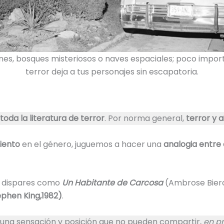
nes, bosques misteriosos o naves espaciales; poco importa 
terror deja a tus personajes sin escapatoria.
toda la literatura de terror
. Por norma general,
terror y 
iento
en el género, juguemos a hacer una
analogia entre e
n dispares como
Un Habitante de Carcosa
(Ambrose Bierc
phen King,1982)
.
una sensación y posición que no pueden compartir,
en pr