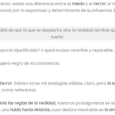
erior, existe una diferencia entre el
miedo
y el
terror
: el
ional, por lo espantoso y determinante de su influencia. 
illa de que la que se despierta, sino la realidad terrible
sueño.
ral, injustificado? o quizá incluso vencible y reparable.
gujero negro de la consciencia.
 terror
. Existen otras mil analogías válidas, claro, pero
la 
r como referencia.
iola las reglas de la realidad
, nuestros protagonistas se a
bo una
huida hacia delante,
cuyo destino inevitable es
la si