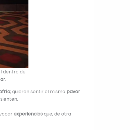
el dentro de
ror
.
ofrío
; quieren sentir el mismo
pavor
sienten.
vocar
experiencias
que, de otra