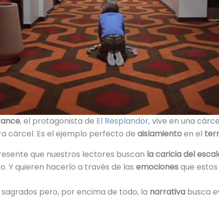
rance
, el protagonista de
El Resplandor
, vive en una cárc
ra cárcel. Es el ejemplo perfecto de
aislamiento
en el
ter
esente que nuestros lectores buscan
la caricia del escal
o. Y quieren hacerlo a través de las
emociones
que estos 
 sagrados pero, por encima de todo, la
narrativa
busca e