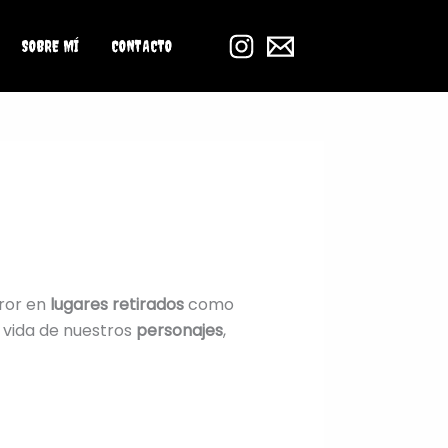
SOBRE MÍ
CONTACTO
rror en
lugares retirados
como
a vida de nuestros
personajes
,